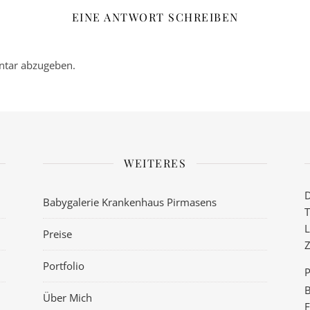
EINE ANTWORT SCHREIBEN
tar abzugeben.
WEITERES
D
Babygalerie Krankenhaus Pirmasens
T
L
Preise
Z
Portfolio
P
B
Über Mich
F