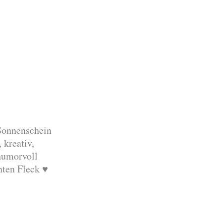
 Sonnenschein
 kreativ,
humorvoll
ten Fleck ♥