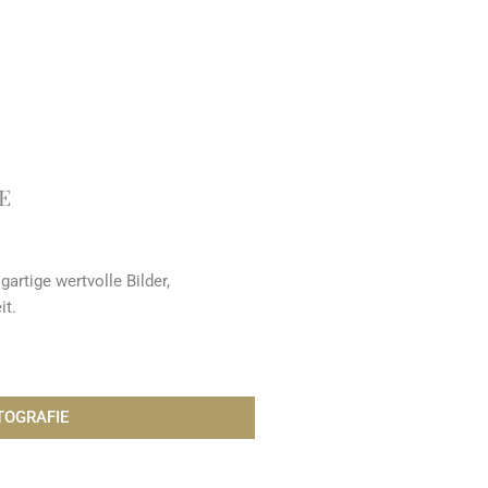
E
rtige wertvolle Bilder,
it.
OGRAFIE