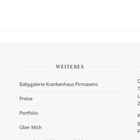
WEITERES
D
Babygalerie Krankenhaus Pirmasens
T
L
Preise
Z
Portfolio
P
B
Über Mich
F