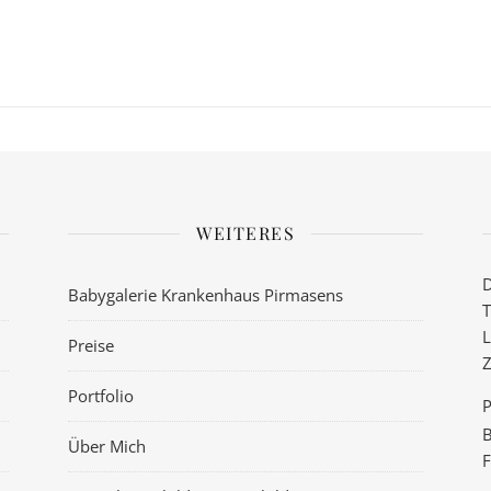
WEITERES
D
Babygalerie Krankenhaus Pirmasens
T
L
Preise
Z
Portfolio
P
B
Über Mich
F