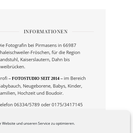
INFORMATIONEN
ie Fotografin bei Pirmasens in 66987
haleischweiler-Fröschen, für die Region
andstuhl, Kaiserslautern, Dahn bis
weibrücken.
rofi
im Bereich
– FOTOSTUDIO SEIT 2014 –
abybauch, Neugeborene, Babys, Kinder,
amilien, Hochzeit und Boudoir.
elefon 06334/5789 oder 0175/3417145
 Termine nur nach Vereinbarung! –
 Website und unseren Service zu optimieren.
eine Fotos auf Magnet
– hier –