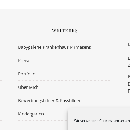
WEITERES
D
Babygalerie Krankenhaus Pirmasens
T
L
Preise
Z
Portfolio
P
B
Über Mich
F
Bewerbungsbilder & Passbilder
T
–
Kindergarten
Wir verwenden Cookies, um unsere
D