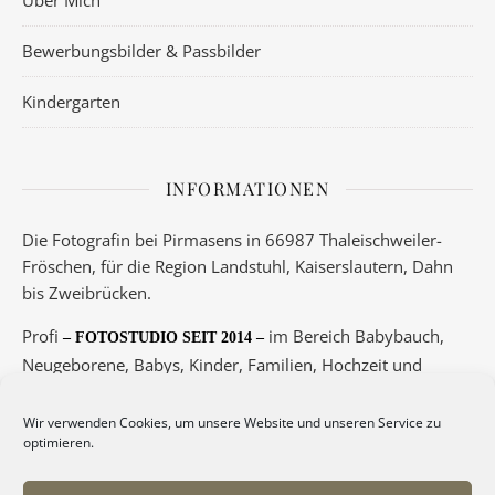
Über Mich
Bewerbungsbilder & Passbilder
Kindergarten
INFORMATIONEN
Die Fotografin bei Pirmasens in 66987 Thaleischweiler-
Fröschen, für die Region Landstuhl, Kaiserslautern, Dahn
bis Zweibrücken.
Profi
im Bereich Babybauch,
– FOTOSTUDIO SEIT 2014 –
Neugeborene, Babys, Kinder, Familien, Hochzeit und
Boudoir.
Wir verwenden Cookies, um unsere Website und unseren Service zu
Telefon 06334/5789 oder 0175/3417145
optimieren.
– Termine nur nach Vereinbarung! –