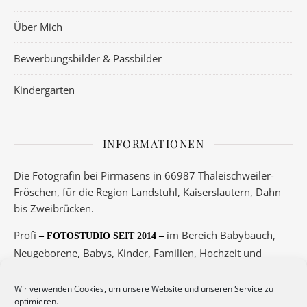
Über Mich
Bewerbungsbilder & Passbilder
Kindergarten
INFORMATIONEN
Die Fotografin bei Pirmasens in 66987 Thaleischweiler-
Fröschen, für die Region Landstuhl, Kaiserslautern, Dahn
bis Zweibrücken.
Profi
im Bereich Babybauch,
– FOTOSTUDIO SEIT 2014 –
Neugeborene, Babys, Kinder, Familien, Hochzeit und
Boudoir.
Wir verwenden Cookies, um unsere Website und unseren Service zu
Telefon 06334/5789 oder 0175/3417145
optimieren.