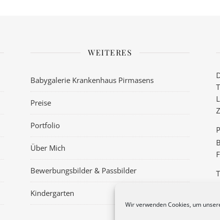
WEITERES
D
Babygalerie Krankenhaus Pirmasens
T
L
Preise
Z
Portfolio
P
B
Über Mich
F
Bewerbungsbilder & Passbilder
T
–
Kindergarten
Wir verwenden Cookies, um unsere
D