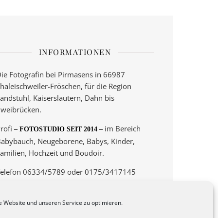
INFORMATIONEN
ie Fotografin bei Pirmasens in 66987
haleischweiler-Fröschen, für die Region
andstuhl, Kaiserslautern, Dahn bis
weibrücken.
rofi
im Bereich
– FOTOSTUDIO SEIT 2014 –
abybauch, Neugeborene, Babys, Kinder,
amilien, Hochzeit und Boudoir.
elefon 06334/5789 oder 0175/3417145
 Termine nur nach Vereinbarung! –
 Website und unseren Service zu optimieren.
eine Fotos auf Magnet
– hier –