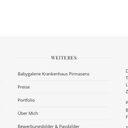
WEITERES
D
Babygalerie Krankenhaus Pirmasens
T
L
Preise
Z
Portfolio
P
B
Über Mich
F
Bewerbungsbilder & Passbilder