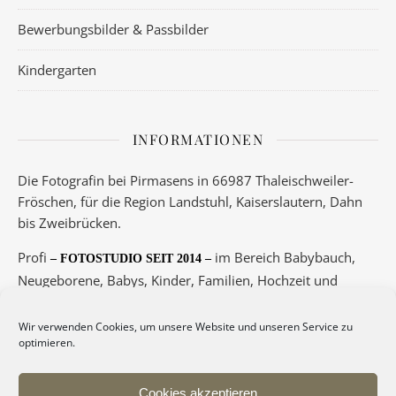
Bewerbungsbilder & Passbilder
Kindergarten
INFORMATIONEN
Die Fotografin bei Pirmasens in 66987 Thaleischweiler-
Fröschen, für die Region Landstuhl, Kaiserslautern, Dahn
bis Zweibrücken.
Profi
im Bereich Babybauch,
– FOTOSTUDIO SEIT 2014 –
Neugeborene, Babys, Kinder, Familien, Hochzeit und
Boudoir.
Wir verwenden Cookies, um unsere Website und unseren Service zu
Telefon 06334/5789 oder 0175/3417145
optimieren.
– Termine nur nach Vereinbarung! –
Cookies akzeptieren