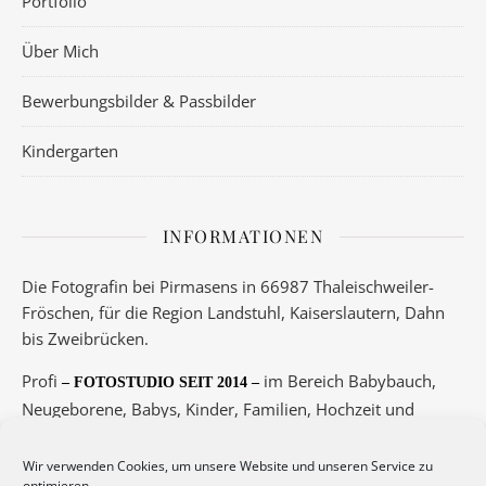
Portfolio
Über Mich
Bewerbungsbilder & Passbilder
Kindergarten
INFORMATIONEN
Die Fotografin bei Pirmasens in 66987 Thaleischweiler-
Fröschen, für die Region Landstuhl, Kaiserslautern, Dahn
bis Zweibrücken.
Profi
im Bereich Babybauch,
– FOTOSTUDIO SEIT 2014 –
Neugeborene, Babys, Kinder, Familien, Hochzeit und
Boudoir.
Wir verwenden Cookies, um unsere Website und unseren Service zu
Telefon 06334/5789 oder 0175/3417145
optimieren.