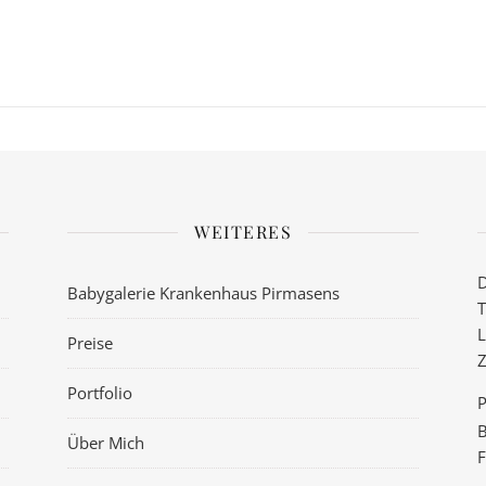
WEITERES
D
Babygalerie Krankenhaus Pirmasens
T
L
Preise
Z
Portfolio
P
B
Über Mich
F