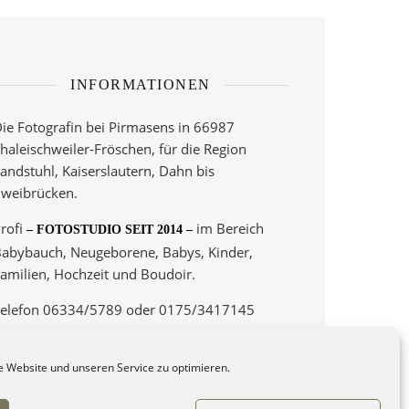
INFORMATIONEN
ie Fotografin bei Pirmasens in 66987
haleischweiler-Fröschen, für die Region
andstuhl, Kaiserslautern, Dahn bis
weibrücken.
rofi
im Bereich
– FOTOSTUDIO SEIT 2014 –
abybauch, Neugeborene, Babys, Kinder,
amilien, Hochzeit und Boudoir.
elefon 06334/5789 oder 0175/3417145
 Termine nur nach Vereinbarung! –
 Website und unseren Service zu optimieren.
eine Fotos auf Magnet
– hier –