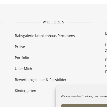
WEITERES
D
Babygalerie Krankenhaus Pirmasens
T
L
Preise
Z
Portfolio
P
B
Über Mich
F
Bewerbungsbilder & Passbilder
T
–
Kindergarten
Wir verwenden Cookies, um unsere
D