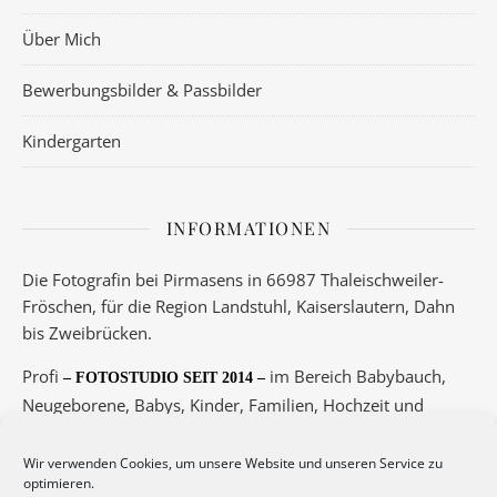
Über Mich
Bewerbungsbilder & Passbilder
Kindergarten
INFORMATIONEN
Die Fotografin bei Pirmasens in 66987 Thaleischweiler-
Fröschen, für die Region Landstuhl, Kaiserslautern, Dahn
bis Zweibrücken.
Profi
im Bereich Babybauch,
– FOTOSTUDIO SEIT 2014 –
Neugeborene, Babys, Kinder, Familien, Hochzeit und
Boudoir.
Wir verwenden Cookies, um unsere Website und unseren Service zu
Telefon 06334/5789 oder 0175/3417145
optimieren.