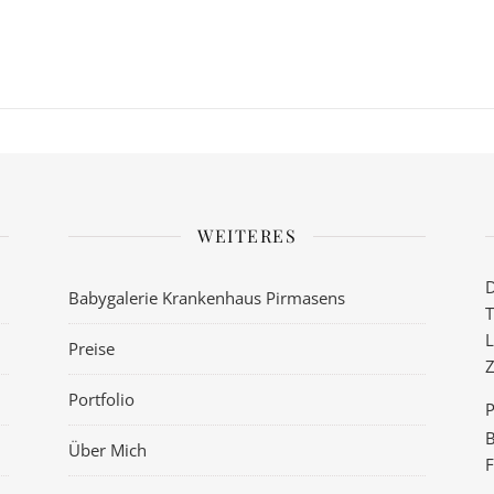
WEITERES
D
Babygalerie Krankenhaus Pirmasens
T
L
Preise
Z
Portfolio
P
B
Über Mich
F