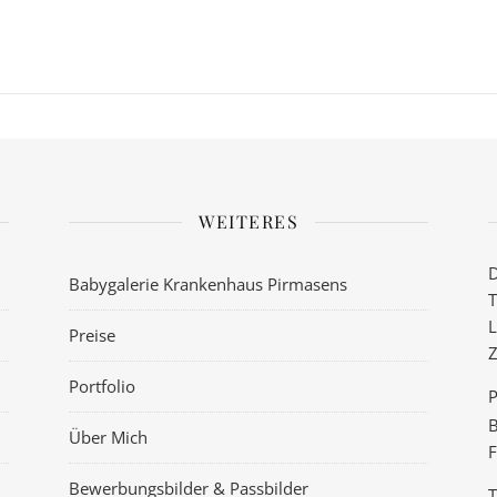
WEITERES
D
Babygalerie Krankenhaus Pirmasens
T
L
Preise
Z
Portfolio
P
B
Über Mich
F
Bewerbungsbilder & Passbilder
T