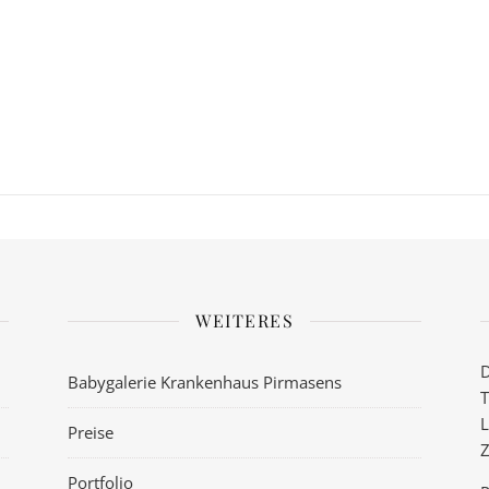
WEITERES
D
Babygalerie Krankenhaus Pirmasens
T
L
Preise
Z
Portfolio