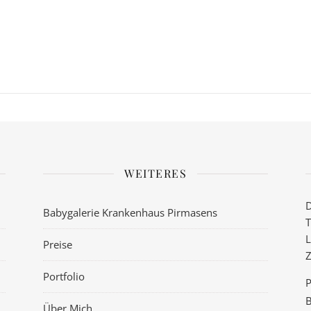
WEITERES
D
Babygalerie Krankenhaus Pirmasens
T
L
Preise
Z
Portfolio
P
B
Über Mich