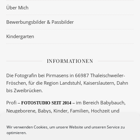
Über Mich
Bewerbungsbilder & Passbilder
Kindergarten
INFORMATIONEN
Die Fotografin bei Pirmasens in 66987 Thaleischweiler-
Fröschen, für die Region Landstuhl, Kaiserslautern, Dahn
bis Zweibrücken.
Profi
im Bereich Babybauch,
– FOTOSTUDIO SEIT 2014 –
Neugeborene, Babys, Kinder, Familien, Hochzeit und
Boudoir.
Wir verwenden Cookies, um unsere Website und unseren Service zu
Telefon 06334/5789 oder 0175/3417145
optimieren.