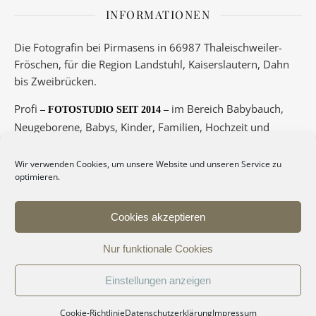
INFORMATIONEN
Die Fotografin bei Pirmasens in 66987 Thaleischweiler-
Fröschen, für die Region Landstuhl, Kaiserslautern, Dahn
bis Zweibrücken.
Profi
im Bereich Babybauch,
– FOTOSTUDIO SEIT 2014 –
Neugeborene, Babys, Kinder, Familien, Hochzeit und
Boudoir.
Wir verwenden Cookies, um unsere Website und unseren Service zu
Telefon 06334/5789 oder 0175/3417145
optimieren.
– Termine nur nach Vereinbarung! –
Cookies akzeptieren
Deine Fotos auf Magnet
– hier –
Nur funktionale Cookies
Einstellungen anzeigen
© by Christina De Vivo Photography 2026
Ashe Theme von
WP Royal
.
Cookie-Richtlinie
Datenschutzerklärung
Impressum