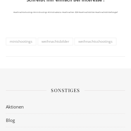
#weihnachtsshootings #minishootings #christinadevivo #weihnachten 2024 #weihnachtsbilder #weihnachtsbilderfotograf
minishootings
weihnachtsbilder
weihnachtsshootings
SONSTIGES
Aktionen
Blog