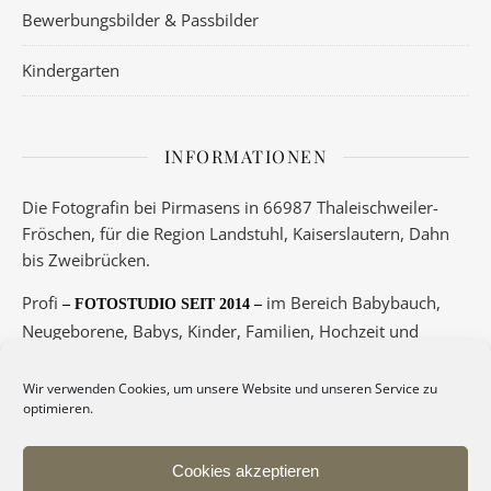
Bewerbungsbilder & Passbilder
Kindergarten
INFORMATIONEN
Die Fotografin bei Pirmasens in 66987 Thaleischweiler-
Fröschen, für die Region Landstuhl, Kaiserslautern, Dahn
bis Zweibrücken.
Profi
im Bereich Babybauch,
– FOTOSTUDIO SEIT 2014 –
Neugeborene, Babys, Kinder, Familien, Hochzeit und
Boudoir.
Wir verwenden Cookies, um unsere Website und unseren Service zu
Telefon 06334/5789 oder 0175/3417145
optimieren.
– Termine nur nach Vereinbarung! –
Cookies akzeptieren
Deine Fotos auf Magnet
– hier –